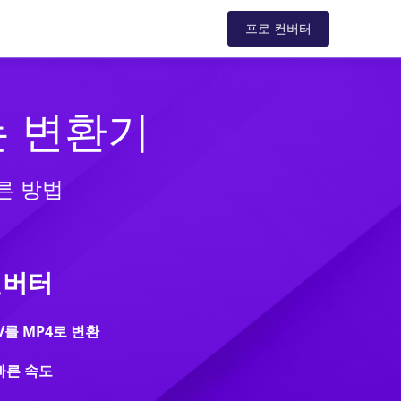
드
지원
스토어
블로그
프로 컨버터
는 변환기
른 방법
컨버터
V를 MP4로 변환
 빠른 속도