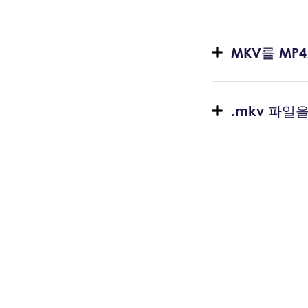
MKV를 M
.mkv 파일