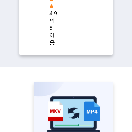
4.9
의
5
아
웃