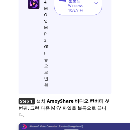
운로드
4,
Windows
M
10/8/7 용
O
V,
M
P
3,
GI
F
등
으
로
변
환
설치
AmoyShare 비디오 컨버터
첫
번째. 그런 다음 MKV 파일을 블록으로 끕니
다.