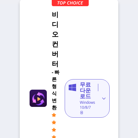
비
디
오
컨
버
터
- 빠
른
무료
형
다운
식
로드
변
Windows
환
10/8/7
용