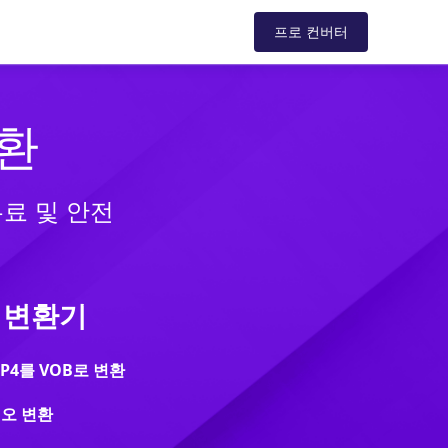
드
지원
스토어
블로그
프로 컨버터
변환
무료 및 안전
 변환기
P4를 VOB로 변환
디오 변환