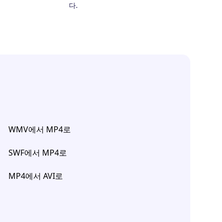
다.
WMV에서 MP4로
SWF에서 MP4로
MP4에서 AVI로