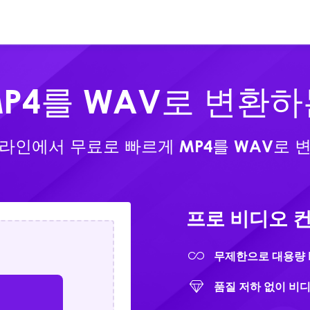
온라인
제품
다운로
P4를 WAV로 변환
라인에서 무료로 빠르게 MP4를 WAV로 
프로 비디오 
무제한으로 대용량 M
품질 저하 없이 비