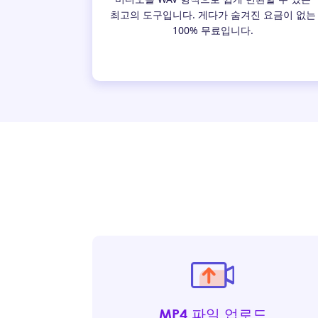
최고의 도구입니다. 게다가 숨겨진 요금이 없는
100% 무료입니다.
MP4 파일 업로드