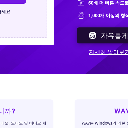
60배 더 빠른 속도
하세요
1,000개 이상의 
자유롭게
자세히 알아보
니까?
WA
디오, 오디오 및 비디오 재
WAV는 Windows의 기본 