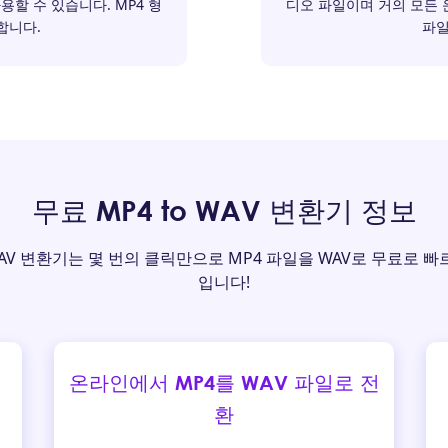
할 수 있습니다. MP4 형
디오 파일이며 거의 모든 
합니다.
파일
무료 MP4 to WAV 변환기 정보
to WAV 변환기는 몇 번의 클릭만으로 MP4 파일을 WAV로 무료로 
입니다!
온라인에서 MP4를 WAV 파일로 전
환