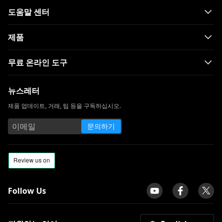
개 사이트 [2023]
도움말 센터
Hulu 재생 실패에 대한 솔루션 [2023 최신]
제품
놓치고 싶지 않은 WorldStarHipHop과 같은
10 사이트
무료 온라인 도구
Skillshare vs. Udemy : 어느 것이 당신에게
적합할까요?
뉴스레터
VIPBox 대안 : 스포츠를 온라인으로 볼 수있
제품 업데이트, 거래, 팁 등을 구독하십시오.
는 최고의 사이트 14 개
Snapchat과 같은 10 가지 앱 | 최고의 인스
문의하기
턴트 메시징 및 얼굴 필터 앱
Follow Us