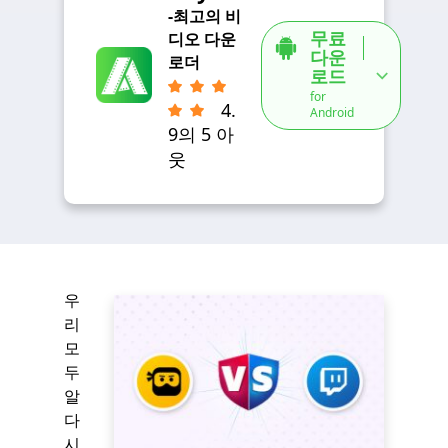
-최고의 비
무료
디오 다운
다운
로더
로드
for
4.
Android
9의 5 아
웃
우
리
모
두
알
다
시