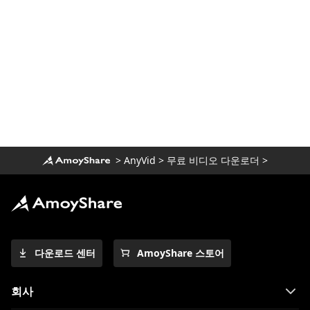
폭음 시청을위한 최고의 넷플릭스 대안
[2023]
안전하고 자유로운 Putlocker 대안 [당신은
2023을 놓칠 수 없습니다]
알아야 할 FirstRowSports 대안 Top 10
1080p로 만화를 볼 수있는 최고의 만화 사이
트 [2023]
영화를 볼 수있는 놀라운 YesMovie 대안
>
AnyVid
>
무료 비디오 다운로더
>
[2023]
TV 시리즈 시청을위한 9 가지 최고의
WatchSeries 대안
10 년에 작동하는 2023 가지 CouchTuner
대안
다운로드 센터
AmoyShare 스토어
KissCartoon 대안 상위 10 개 : [2023 년 출
시 가능]
회사
만화를 온라인에서 무료로 볼 수있는 상위 11