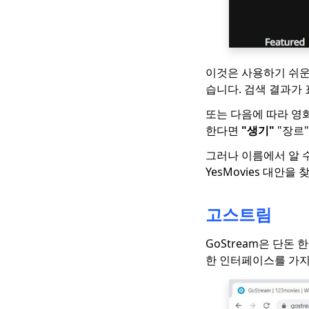
솔루션 [2023 최신]
놓치고 싶지 않은
WorldStarHipHop과
같은 10 사이트
이것은 사용하기 쉬운
습니다. 검색 결과가 표
Skillshare vs. Udemy :
어느 것이 당신에게 적
또는 다음에 따라 영
합할까요?
한다면
"생기"
"장르
VIPBox 대안 : 스포츠를
그러나 이름에서 알 수
온라인으로 볼 수있는
최고의 사이트 14 개
YesMovies 대안을
Snapchat과 같은 10 가
지 앱 | 최고의 인스턴
고스트림
트 메시징 및 얼굴 필터
앱
GoStream은 단돈
한 인터페이스를 가지