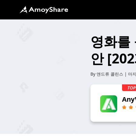
영화를 
안 [202
By
앤드류 콜린스
| 마
Any