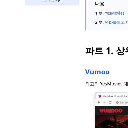
는 Sling이 더 낫습니다.
내용
DLive vs Twitch : 비디
1 부.
YesMovies
오 게임 스트리밍 및 시
2 부.
영화를보고 
청
모든 플랫폼에서 최고의
팝콘 시간 대안 10 가지
파트 1. 상
Vumoo와 같은 사이트 :
무료 및 안정적인 비디
오 스트리밍 사이트
Vumoo
FMovies와 같은 사이트
| FMovies 대안에서 다
운로드
최고의 YesMovie
10 년 만화를 보는
KimCartoon 대안 Top
2023
10 대 테라리움 TV 대안
| 2023 최신