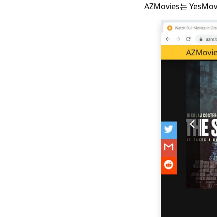
알아야 할
AZMovies는 Yes
FirstRowSports 대안
Top 10
1080p로 만화를 볼 수
있는 최고의 만화 사이
트 [2023]
TV 시리즈 시청을위한 9
가지 최고의
WatchSeries 대안
10 년에 작동하는 2023
가지 CouchTuner 대안
KissCartoon 대안 상위
10 개 : [2023 년 출시
가능]
만화를 온라인에서 무료
로 볼 수있는 상위 11 개
사이트 [2023]
Hulu 재생 실패에 대한