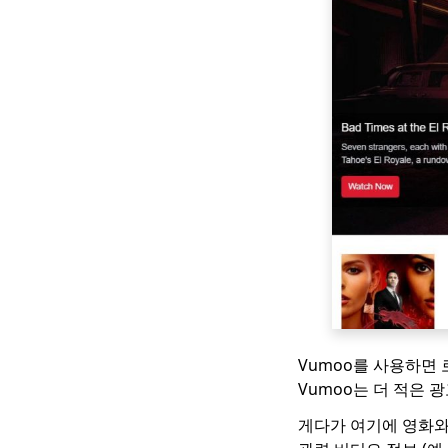
6Movies [123]와 같은
상위 2023 개 무료 사이
트
당신이 좋아할 영어 자
막이있는 한국 드라마
웹 사이트 Top 5
6 대 Primewire 대안
[Primewire와 같은 최
고의 무료 사이트]
E- 러닝을위한 Udemy
와 같은 최고의 사이트
[2023]
Top 5 TVMuse 대안 [영
화 다운로드 방법]
Vumoo를 사용하면
SolarMovie와 같은 최
Vumoo는 더 적은 
고의 사이트에서 영화
감상 및 다운로드
게다가 여기에 영화와
Hulu vs Amazon