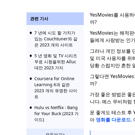
YesMovies를 사용
관련 기사
까?
YesMovies는 해
7 년에 시도 할 가치가
있는 Couchtuner와 같
들에게 사랑받는 인기
은 2023 개의 사이트
그러나 개인 정보를 단
5 년 영화 및 TV 시리즈
및 미국 사용자를 위
무료 시청을위한 Alluc
당황 스럽지만 흔한 
대안 2023 가지
그렇다면 YesMovi
Coursera for Online
까?
Learning 6과 같은
2023 개의 유명한 사이
가장 좋은 방법은 좋은
트
니다. 예스 무비처럼 
Hulu vs Netflix : Bang
운 좋게도 테스트 후 
for Your Buck (2023 가
아
영화를 다운로드
.
이드)
훌루 대 슬링 | Hulu 또
모두보기>