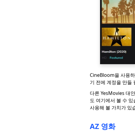
밍 경험
라이브 TV 스트리밍을
위한 최고의 Hulu 대안
6 최고의 Twitch 대안-
Twitch와 같은 스트리
밍 사이트
비디오 스트리밍을위한
4 가지 PlayStation Vue
대안
CineBloom을 사
슬링 TV 대안 상위 4 개
(코드 절단 준비)
기 전에 계정을 만들
폭음 시청을위한 최고의
다른 YesMovies 
넷플릭스 대안 [2023]
도 여기에서 볼 수 있
사용해 볼 가치가 있
안전하고 자유로운
Putlocker 대안 [당신은
2023을 놓칠 수 없습니
AZ 영화
다]