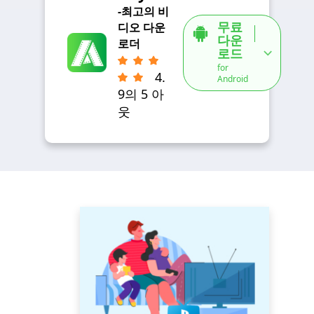
-최고의 비
무료
디오 다운
다운
로더
로드
for
4.
Android
9의 5 아
웃