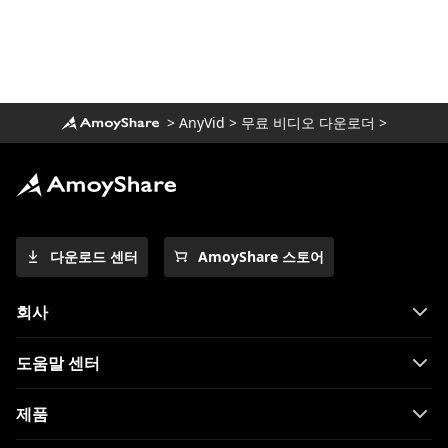
알아야 할 FirstRowSports 대안 Top 10
1080p로 만화를 볼 수있는 최고의 만화 사이
트 [2023]
영화를 볼 수있는 놀라운 YesMovie 대안
>
AnyVid
>
무료 비디오 다운로더
>
[2023]
TV 시리즈 시청을위한 9 가지 최고의
WatchSeries 대안
10 년에 작동하는 2023 가지 CouchTuner
대안
다운로드 센터
AmoyShare 스토어
KissCartoon 대안 상위 10 개 : [2023 년 출
시 가능]
회사
만화를 온라인에서 무료로 볼 수있는 상위 11
개 사이트 [2023]
도움말 센터
Hulu 재생 실패에 대한 솔루션 [2023 최신]
제품
놓치고 싶지 않은 WorldStarHipHop과 같은
10 사이트