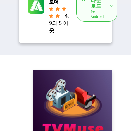
다운
로더
로드
for
4.
Android
9의 5 아
웃