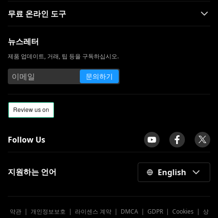
놓치고 싶지 않은 WorldStarHipHop과 같은
10 사이트
무료 온라인 도구
Skillshare vs. Udemy : 어느 것이 당신에게
적합할까요?
뉴스레터
제품 업데이트, 거래, 팁 등을 구독하십시오.
VIPBox 대안 : 스포츠를 온라인으로 볼 수있
는 최고의 사이트 14 개
문의하기
Snapchat과 같은 10 가지 앱 | 최고의 인스
턴트 메시징 및 얼굴 필터 앱
Follow Us
지원하는 언어
English
약관
|
개인정보보호
|
라이센스 계약
|
DMCA
|
GDPR
|
Cookies
|
상