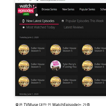
좋은 TVMuse 대안 인 WatchEpisode는 가족