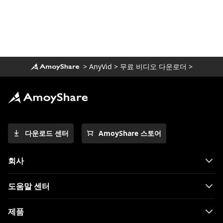
2023을 놓칠 수 없습니다]
알아야 할 FirstRowSports 대안 Top 10
1080p로 만화를 볼 수있는 최고의 만화 사이
트 [2023]
>
AnyVid
>
무료 비디오 다운로더
>
영화를 볼 수있는 놀라운 YesMovie 대안
[2023]
TV 시리즈 시청을위한 9 가지 최고의
WatchSeries 대안
10 년에 작동하는 2023 가지 CouchTuner
다운로드 센터
AmoyShare 스토어
대안
KissCartoon 대안 상위 10 개 : [2023 년 출
회사
시 가능]
만화를 온라인에서 무료로 볼 수있는 상위 11
도움말 센터
개 사이트 [2023]
Hulu 재생 실패에 대한 솔루션 [2023 최신]
제품