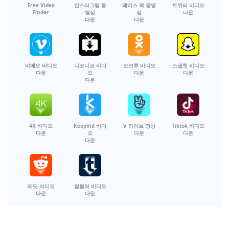
Free Video
인스타그램 동
페이스 북 동영
트위터 비디오
Finder
영상
상
다운
다운
다운
비메오 비디오
니코니코 비디
오크루 비디오
스냅챗 비디오
다운
오
다운
다운
다운
4K 비디오
KeepVid 비디
V 라이브 영상
Tiktok 비디오
다운
오
다운
다운
다운
레딧 비디오
텀블러 비디오
다운
다운