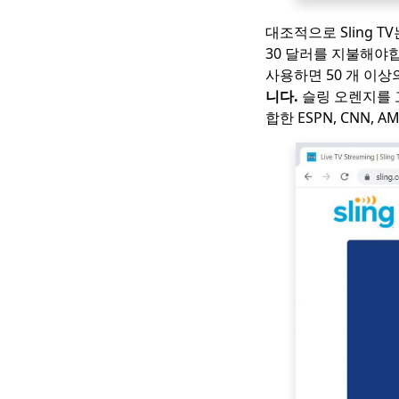
위한 최고의 Hulu 대안
대조적으로 Sling 
6 최고의 Twitch 대안-
30 달러를 지불해야
Twitch와 같은 스트리
밍 사이트
사용하면 50 개 이상
니다.
슬링 오렌지를 
비디오 스트리밍을위한
합한 ESPN, CNN, AM
4 가지 PlayStation Vue
대안
슬링 TV 대안 상위 4 개
(코드 절단 준비)
폭음 시청을위한 최고의
넷플릭스 대안 [2023]
안전하고 자유로운
Putlocker 대안 [당신은
2023을 놓칠 수 없습니
다]
알아야 할
FirstRowSports 대안
Top 10