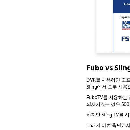
1080p로 만화를 볼 수
있는 최고의 만화 사이
트 [2023]
영화를 볼 수있는 놀라
운 YesMovie 대안
[2023]
TV 시리즈 시청을위한 9
가지 최고의
WatchSeries 대안
Fubo vs Sli
10 년에 작동하는 2023
DVR을 사용하면 오프
가지 CouchTuner 대안
Sling에서 모두 사용
KissCartoon 대안 상위
10 개 : [2023 년 출시
FuboTV를 사용하는
가능]
의사가있는 경우 50
만화를 온라인에서 무료
하지만 Sling TV를
로 볼 수있는 상위 11 개
사이트 [2023]
그래서 이런 측면에서는