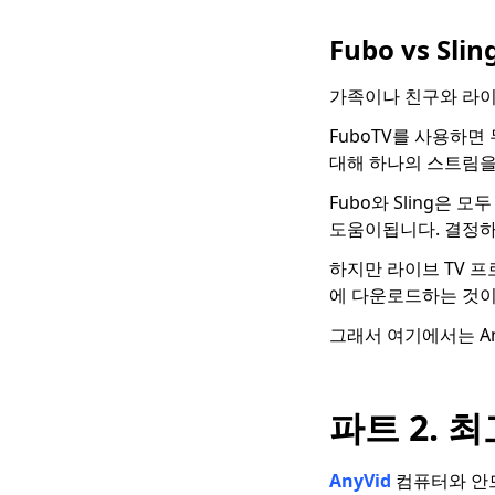
Hulu 재생 실패에 대한
솔루션 [2023 최신]
Fubo vs Sl
놓치고 싶지 않은
가족이나 친구와 라이
WorldStarHipHop과
같은 10 사이트
FuboTV를 사용하면 
대해 하나의 스트림을,
Skillshare vs. Udemy :
어느 것이 당신에게 적
Fubo와 Sling은 
합할까요?
도움이됩니다. 결정하
VIPBox 대안 : 스포츠를
하지만 라이브 TV 
온라인으로 볼 수있는
최고의 사이트 14 개
에 다운로드하는 것이
Snapchat과 같은 10 가
그래서 여기에서는 An
지 앱 | 최고의 인스턴
트 메시징 및 얼굴 필터
앱
파트 2. 
AnyVid
컴퓨터와 안드