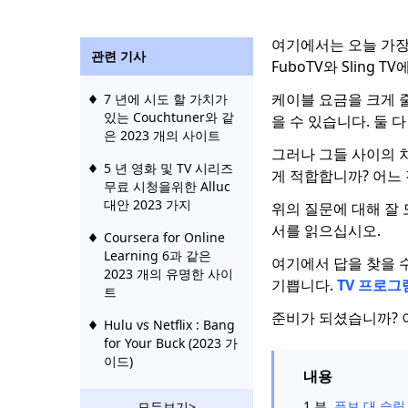
여기에서는 오늘 가장
관련 기사
FuboTV와 Sling
케이블 요금을 크게 
7 년에 시도 할 가치가
있는 Couchtuner와 같
을 수 있습니다. 둘 
은 2023 개의 사이트
그러나 그들 사이의 
5 년 영화 및 TV 시리즈
게 적합합니까? 어느
무료 시청을위한 Alluc
대안 2023 가지
위의 질문에 대해 잘 모르
서를 읽으십시오.
Coursera for Online
Learning 6과 같은
여기에서 답을 찾을 
2023 개의 유명한 사이
기쁩니다.
TV 프로그
트
준비가 되셨습니까? 
Hulu vs Netflix : Bang
for Your Buck (2023 가
이드)
내용
훌루 대 슬링 | Hulu 또
1 부.
푸보 대 슬링
모두보기>