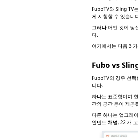
6Movies [123]와 같은
FuboTV와 Slin
상위 2023 개 무료 사이
트
게 시청할 수 있습니다
당신이 좋아할 영어 자
그러나 어떤 것이 당
막이있는 한국 드라마
다.
웹 사이트 Top 5
여기에서는 다음 3 
6 대 Primewire 대안
[Primewire와 같은 최
고의 무료 사이트]
Fubo vs Sli
E- 러닝을위한 Udemy
FuboTV의 경우 선
와 같은 최고의 사이트
니다.
[2023]
하나는 표준형이며 한 달
Top 5 TVMuse 대안 [영
화 다운로드 방법]
간의 공간 등이 제공
SolarMovie와 같은 최
다른 하나는 업그레이드 
고의 사이트에서 영화
인먼트 채널, 22 개 
감상 및 다운로드
Hulu vs Amazon