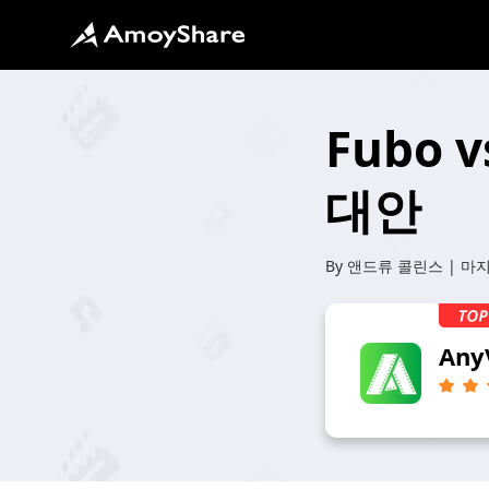
Fubo 
대안
By
앤드류 콜린스
| 마
Any