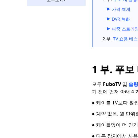
는 Sling이 더 낫습니다.
가격 체계
DLive vs Twitch : 비디
오 게임 스트리밍 및 시
DVR 녹화
청
다중 스트리
모든 플랫폼에서 최고의
2 부.
TV 쇼용 베
팝콘 시간 대안 10 가지
Vumoo와 같은 사이트 :
무료 및 안정적인 비디
오 스트리밍 사이트
1 부. 푸보
FMovies와 같은 사이트
| FMovies 대안에서 다
모두
FuboTV
및
슬링
운로드
기 전에 먼저 아래 4
10 년 만화를 보는
● 케이블 TV보다 훨
KimCartoon 대안 Top
2023
● 계약 없음. 월 단
10 대 테라리움 TV 대안
● 케이블없이 더 인
| 2023 최신
● 다른 장치에서 사용