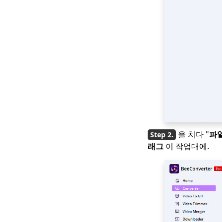
을 치다 "
파
래그
이 작업대에.