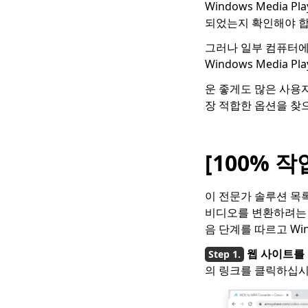
Windows Medi
VOB를 MP4로 변환하
되었는지 확인해야 합
는 방법 [5가지 놀라운
변환기]
그러나 일부 컴퓨터에는
MPEG를 MP4로 쉽게
Windows Media
변환하는 방법에 대한 4
운 좋게도 많은 사용
가지 입증된 방법
장 적합한 옵션을 찾
MKV를 AVI로 변환하는
5가지 인기 있는 방법
[단계별 가이드]
[100% 
모든 장치에서 FLV를
MP4로 변환하는 4가지
최고의 변환기
이 전문가 솔루션 목
비디오를 변환하려는 
iPhone 5에서 MOV를
음 단계를 따르고 Wi
MP4로 변환하는 2023
가지 최고의 변환기
웹 사이트를
의 링크를 클릭하십시
[4가지 주요 방법] Mac
에서 WMV를 MP4로 빠
르게 변환하는 방법