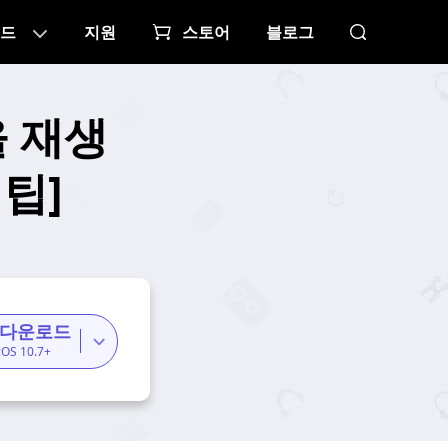
드
지원
스토어
블로그
을 재생
 팁]
 다운로드
cOS 10.7+