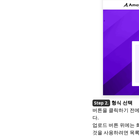
컴퓨터에서 MOV 파일
을 압축하는 방법 [상세
가이드]
[2 특별 도구] Mac에서
M4V를 MP4로 변환하
는 방법
[사용하기 쉬운 4가지
방법] iPhone에서
WebM을 재생하는 방
법
FFmpeg를 사용하여
MKV를 MP4로 변환 [가
장 쉬운 방법]
형식 선택
7년 Mac에서 FLV를 쉽
버튼을 클릭하기 전에
게 플레이하기 위해 꼭
다.
필요한 상위 2023명의
업로드 버튼 위에는 
플레이어
것을 사용하려면 목록