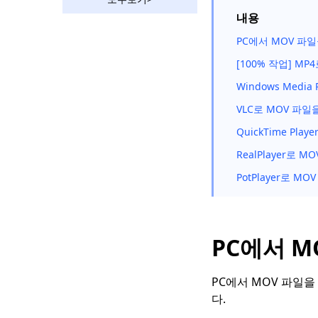
환하는 방법은 무엇입니
내용
까?
PC에서 MOV 파
다른 장치에서 AVI를
MP4로 변환하는 방법
[100% 작업] M
은 무엇입니까?
Windows Medi
WebM을 MP4로 변환
VLC로 MOV 파
하는 방법에 대한 간단
한 방법
QuickTime Pl
Mac에서 MP5를 압축
RealPlayer로 
하는 4가지 가장 좋은
PotPlayer로 
방법 [단계별 가이드]
[5가지 가장 좋은 방법]
Windows 10에서 비디
오를 압축하는 방법
PC에서 M
[3가지 놀라운 도구]
Mac 4에서 AVI를
PC에서 MOV 파일을 
MP2023로 변환하는 방
다.
법