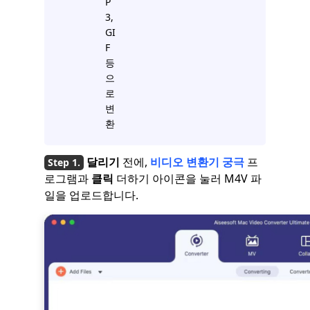
P
3,
GI
F
등
으
로
변
환
달리기
전에,
비디오 변환기 궁극
프
로그램과
클릭
더하기 아이콘을 눌러 M4V 파
일을 업로드합니다.