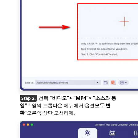
선택
"비디오"> "MP4"> "소스와 동
일"
" 옆의 드롭다운 메뉴에서 옵션
모두 변
환
"오른쪽 상단 모서리에.