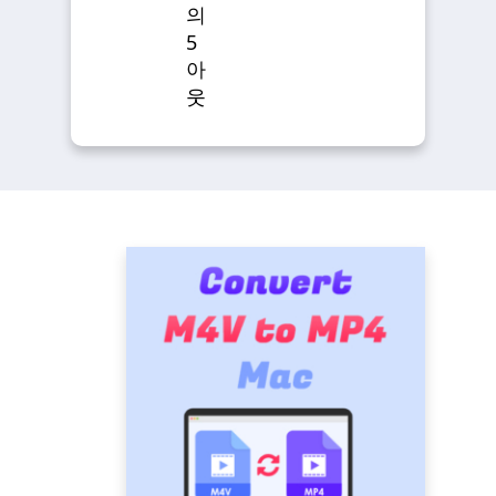
의
5
아
웃