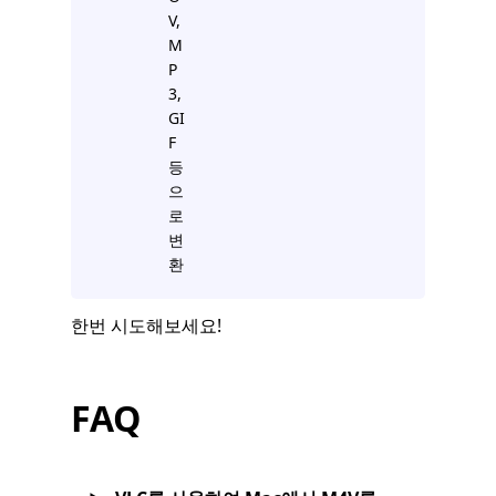
V,
M
P
3,
GI
F
등
으
로
변
환
한번 시도해보세요!
FAQ