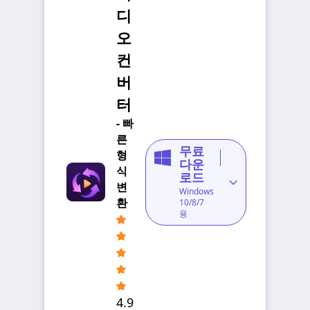
디
오
컨
버
터
- 빠
른
무료
형
다운
식
로드
변
Windows
환
10/8/7
용
4.9