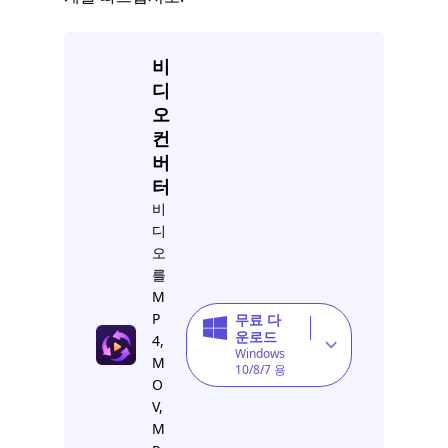
비
디
오
컨
버
터
비
디
오
를
M
P
무료 다
운로드
4,
Windows
M
10/8/7 용
O
V,
M