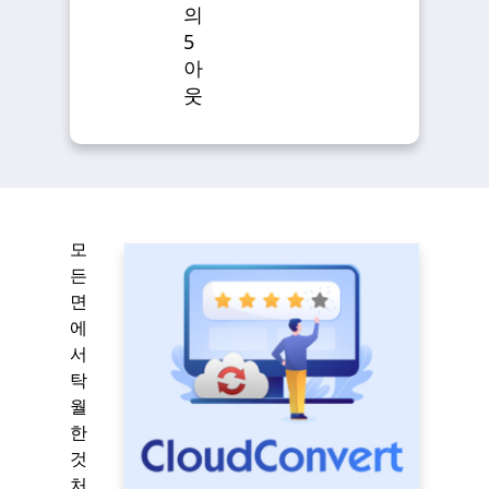
의
5
아
웃
모
든
면
에
서
탁
월
한
것
처