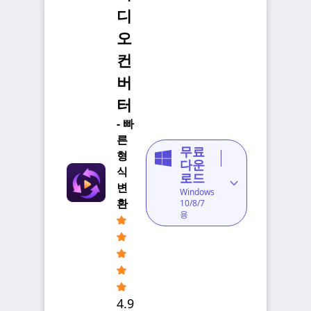
디
오
컨
버
터
- 빠
른
무료
형
다운
식
로드
변
Windows
환
10/8/7
용
4.9