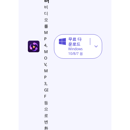
터
비
디
오
를
M
P
무료 다
운로드
4,
Windows
M
10/8/7 용
O
V,
M
P
3,
GI
F
등
으
로
변
환