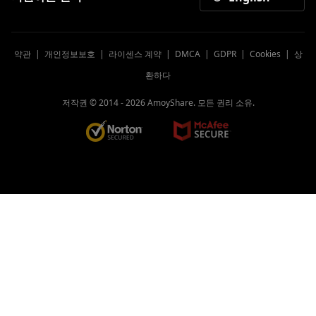
다른 장치에서 AVI를 MP4로 변환하는 방법
은 무엇입니까?
약관
|
개인정보보호
|
라이센스 계약
|
DMCA
|
GDPR
|
Cookies
|
상
10년 최고의 비디오 컨버터 2023선 [TOP
환하다
SELECTIVE ONLY]
저작권 © 2014 -
WebM을 MP4로 변환하는 방법에 대한 간단
2026
AmoyShare. 모든 권리 소유.
한 방법
[3가지 놀라운 도구] Mac 4에서 AVI를
MP2023로 변환하는 방법
Windows 10에서 MOV 파일을 재생하는 방
법? [100% 실행 가능한 팁]
모든 장치에서 FLV를 MP4로 변환하는 4가지
최고의 변환기
MP4를 WAV로 쉽게 변환하는 방법 2023[5가
지 무료 방법]
7년 Mac에서 FLV를 쉽게 플레이하기 위해 꼭
필요한 상위 2023명의 플레이어