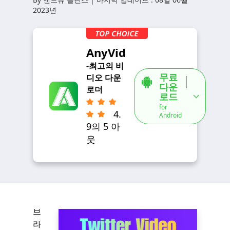
2023년
AnyVid
-최고의 비
무료
디오 다운
다운
로더
로드
for
4.
Android
9의 5 아
웃
브
라