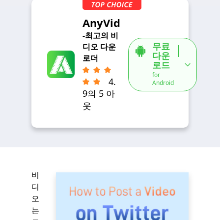
AnyVid
-최고의 비
무료
디오 다운
다운
로더
로드
for
4.
Android
9의 5 아
웃
비
디
오
는