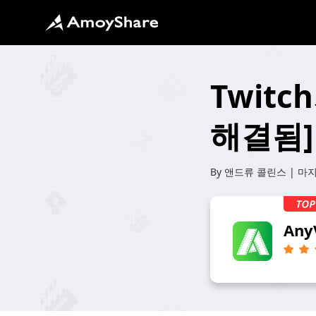
Twitc
해결됨]
By
앤드류 콜린스
| 마
Any