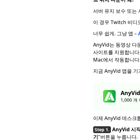
로드하는 방법? [최신
가이드]
서버 유지 보수 또는 
모바일 및 PC 용 무료
이 경우 Twitch
영화 다운로더 2023
너무 쉽게. 그냥 앱 –
[New !!] TV 시리즈를
다운로드 할 수있는 상
AnyVid는 동영상 다
위 10 개 웹 사이트
사이트를 지원합니다. A
Mac에서 작동합니다
시도해야 할 상위 4
Pinterest 비디오 다운
지금 AnyVid 앱을
로더
알아야 할 스마트 MP4
HD 영화 다운로드 방법
AnyVid
1,000
Netflix 영화를 컴퓨터
에 다운로드하는 방법?
[100 % 작품]
이제 AnyVid 데스
Mac에서 Netflix 영화
AnyVid 시
를 다운로드하는 가장
기
"버튼을 누릅니다.
쉬운 방법