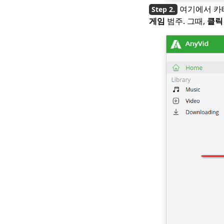
디오 플레이어
여기에서 카
영어 자막과 함께
게임
범주. 그때,
클릭
Running Man 1080p
다운로드 [2023]
모든 비디오 다운로더 :
모든 웹 사이트에서 비
디오 다운로드
ClipGrab 검토 및 대안
: 쉽게 비디오 다운로드
Windows Media
Player가 작동하지 않음
: 쉽게 해결할 수있는 3
가지 방법
ClipConverter 대안 |
ClipConverter와 같은
사이트
[입증] 최고의 Android
모바일 용 무료 영화 다