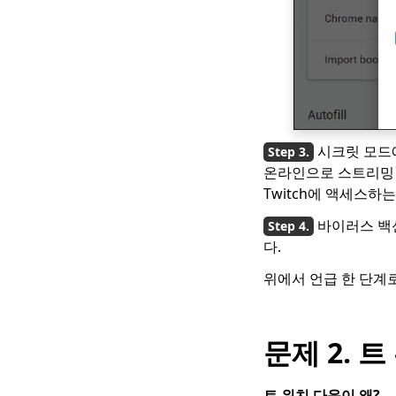
[권장]
OK.ru에서 다운로드하
는 7 가지 가장 좋은 방
법 [2023 최신 업데이
트]
Coub 동영상을 다운로
드하는 4 가지 방법
시크릿 모드에
[100 % 작업]
온라인으로 스트리밍 할
[4 실용적인 솔루션]
Twitch에 액세스하
Lynda 비디오를 다운로
드하는 방법?
바이러스 백
다.
스트리밍 비디오 다운로
드 방법 [2023 최신 가
위에서 언급 한 단계로
이드]
모바일 용 상위 5 개 무
료 영화 다운로드 사이
문제 2. 
트 (100 % 작업)
무료 아이 영화를 다운
트 위치 다운이 왜
?