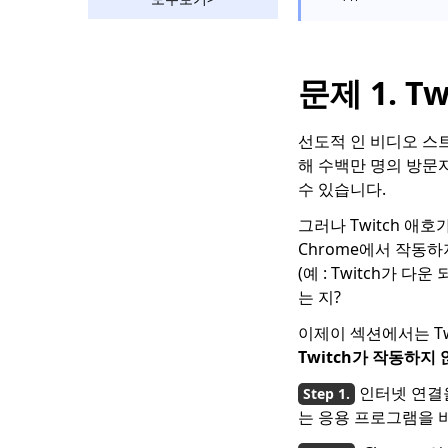
2023 가지 방법
Vevo 비디오를 무료로
다운로드하는 2 가지 방
법 2023
문제 1. T
2023 년에 사용해야 할
놀라운 Rutube 다운로
선도적 인 비디오 스트
더
해 수백만 명의 방문자
수 있습니다.
노력없이 Bilibili 비디오
를 다운로드하는 방법
그러나 Twitch 애호가
[2023]
Chrome에서 작동하
Hotstar 비디오 다운로
(예 : Twitch가 
더 | Hotstar 비디오를
는 지?
쉽게 다운로드
이제이 섹션에서는 T
소셜 미디어 다운로더 :
Twitch가 작동하지
인기 사이트에서 비디오
저장
인터넷 연결
는 응용 프로그램을 
123Movies 다운로더 |
지금 123Movies에서