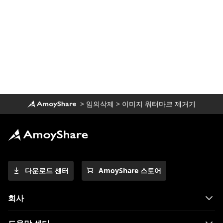
법 [증명됨]
사진에서 무언가를 제거하는 방법 [쉽고 무료
도구]
이미지를 픽셀화하는 방법(단계별 가이드)
>
임의삭제
>
이미지 워터마크 제거기
다운로드 센터
AmoyShare 스토어
회사