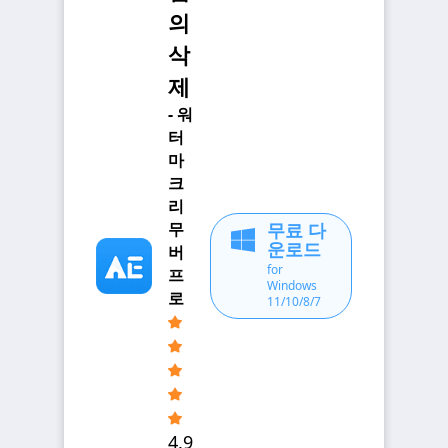
의
삭
제
- 워
터
마
크
리
무료 다
무
운로드
버
for
프
Windows
로
11/10/8/7
4.9