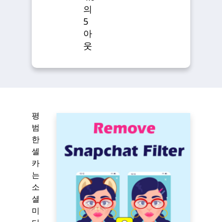
의
5
아
웃
평
범
한
셀
카
는
소
셜
미