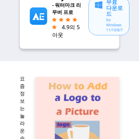
무료
- 워터마크 리
다운로
무버 프로
드
for
Windows
4.9의 5
11/10/8/7
아웃
요
즘
정
보
는
놀
라
운
속