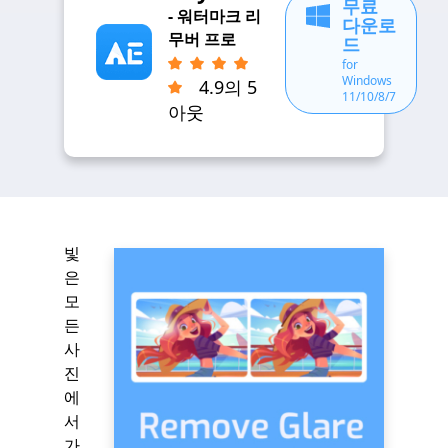
무료
- 워터마크 리
다운로
무버 프로
드
for
Windows
4.9의 5
11/10/8/7
아웃
빛
은
모
든
사
진
에
서
가