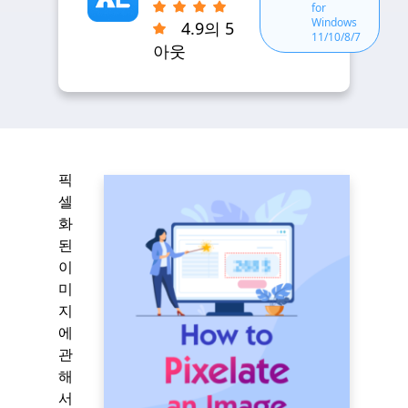
for
Windows
4.9의 5
11/10/8/7
아웃
픽
셀
화
된
이
미
지
에
관
해
서