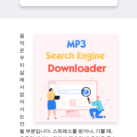
음
악
은
우
리
삶
에
서
없
어
서
는
안
될 부분입니다. 스트레스를 받거나, 기쁠 때,