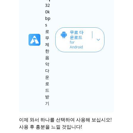
32
0k
bp
s
로
무료 다
운로드
무
for
제
Android
한
음
악
다
운
로
드
받
기
이제 와서 하나를 선택하여 사용해 보십시오!
사용 후 흥분을 느낄 것입니다!