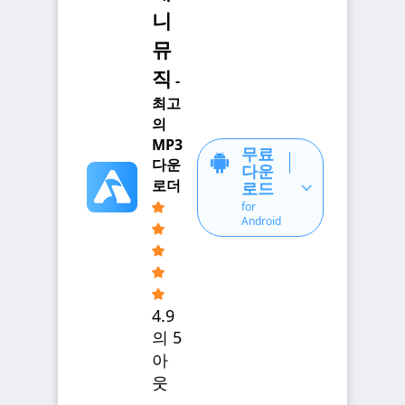
니
뮤
직
-
최고
의
MP3
무료
다운
다운
로더
로드
for
Android
4.9
의 5
아
웃