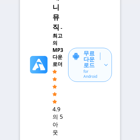
니
뮤
직
-
최고
의
MP3
무료
다운
다운
로더
로드
for
Android
4.9
의 5
아
웃