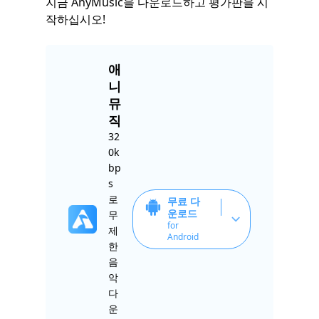
지금 AnyMusic을 다운로드하고 평가판을 시
작하십시오!
애
니
뮤
직
32
0k
bp
s
로
무료 다
운로드
무
for
제
Android
한
음
악
다
운