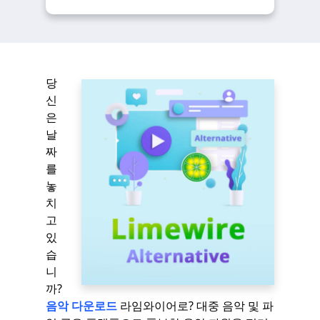
당
신
은
날
짜
를
놓
치
고
있
습
니
까?
음악 다운로드
라임와이어로? 대중 음악 및 파