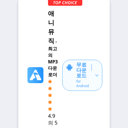
애
니
뮤
직
-
최고
의
MP3
무료
다운
다운
로더
로드
for
Android
4.9
의 5