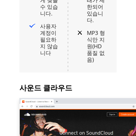
수 있습
한되어
니다.
있습니
다.
사용자
계정이
MP3 형
필요하
식만 지
지 않습
원(HD
니다
품질 없
음)
사운드 클라우드