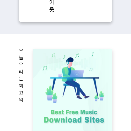
아
웃
오
늘
우
리
는
최
고
의