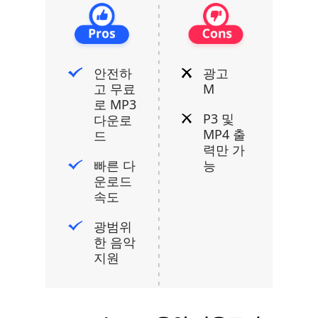
안전하
광고
고 무료
M
로 MP3
P3 및
다운로
MP4 출
드
력만 가
빠른 다
능
운로드
속도
광범위
한 음악
지원