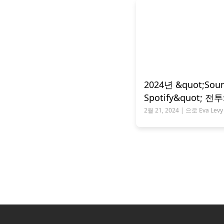
2024년 &quot;Soun
Spotify&quot; 
2월 21, 2024 | 으로 Eva Levy