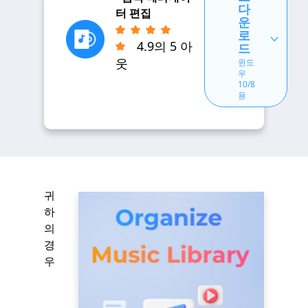
다
터 편집
운
로
4.9의 5 아
드
웃
윈도
우
10/8
용
귀
하
의
경
우