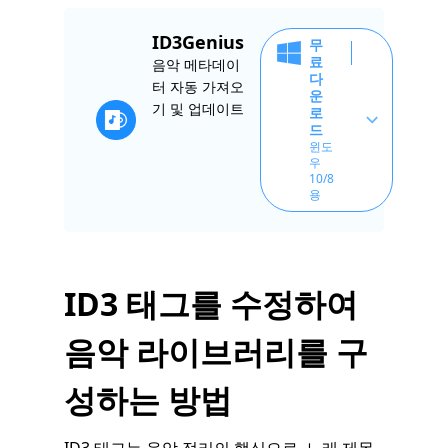
ID3Genius
무
료
음악 메타데이
다
터 자동 가져오
운
기 및 업데이트
로
드
윈도
우
10/8
용
ID3 태그를 수정하여
음악 라이브러리를 구
성하는 방법