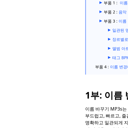
부품 1 :
이름
부품 2 :
음악 
부품 3 :
이름 
일관된 
장르별로
앨범 아
태그 BP
부품 4 :
이름 변경에
1부: 이름
이름 바꾸기 MP3s는
부드럽고, 빠르고, 즐
명확하고 일관되게 지정