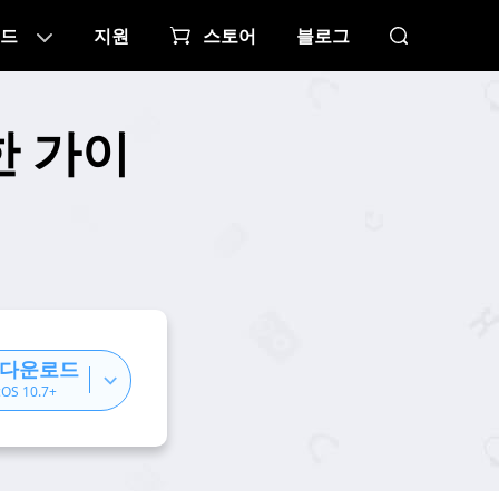
드
지원
스토어
블로그
한 가이
 다운로드
cOS 10.7+