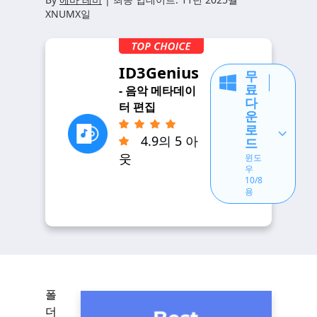
XNUMX일
ID3Genius
무
료
- 음악 메타데이
다
터 편집
운
로
4.9의 5 아
드
웃
윈도
우
10/8
용
폴
더