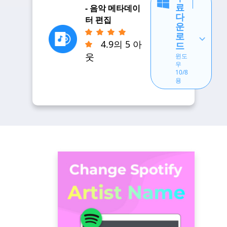
료
- 음악 메타데이
다
터 편집
운
로
4.9의 5 아
드
웃
윈도
우
10/8
용