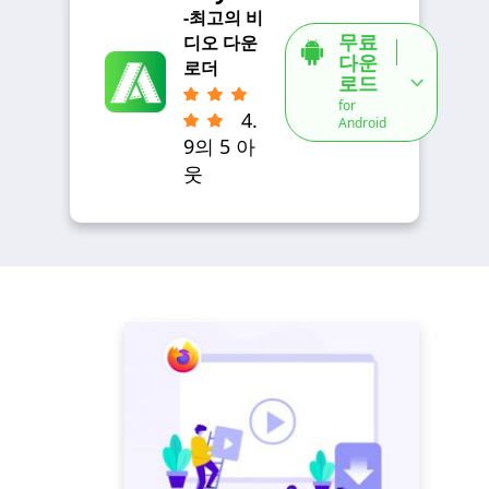
-최고의 비
무료
디오 다운
다운
로더
로드
for
4.
Android
9의 5 아
웃