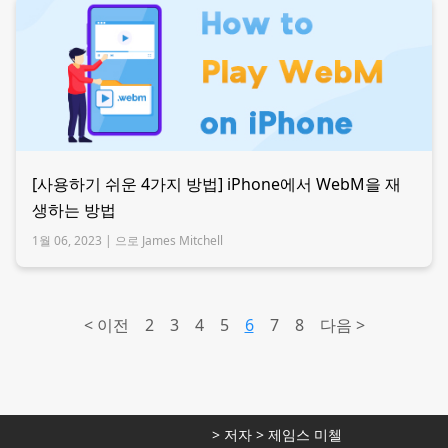
[사용하기 쉬운 4가지 방법] iPhone에서 WebM을 재
생하는 방법
1월 06, 2023 |
으로 James Mitchell
<
이전
2
3
4
5
6
7
8
다음 >
>
저자
>
제임스 미첼