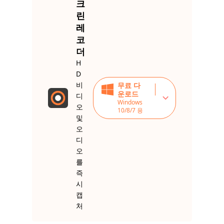
크
린
레
코
더
H
D
비
무료 다
운로드
디
Windows
오
10/8/7 용
및
오
디
오
를
즉
시
캡
처