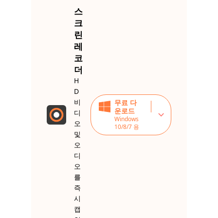
스
크
린
레
코
더
H
D
비
무료 다
운로드
디
Windows
오
10/8/7 용
및
오
디
오
를
즉
시
캡