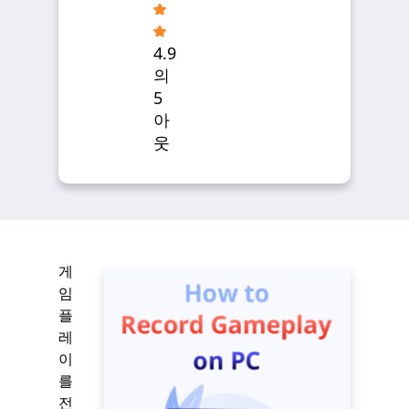
4.9
의
5
아
웃
게
임
플
레
이
를
전