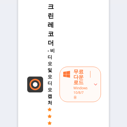
크
린
레
코
더
- 비
디
오
및
무료
오
다운
로드
디
Windows
오
10/8/7
캡
용
처