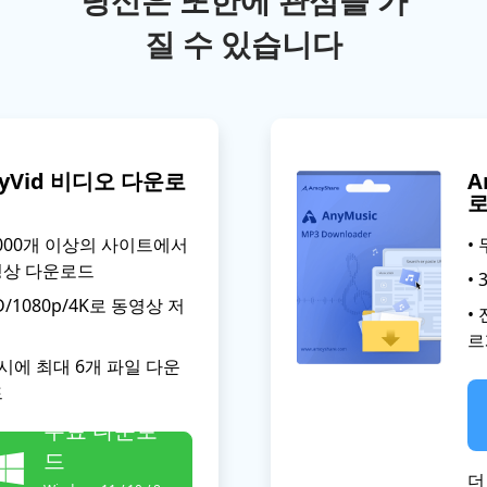
당신은 또한에 관심을 가
질 수 있습니다
nyVid 비디오 다운로
A
1,000개 이상의 사이트에서
•
영상 다운로드
•
HD/1080p/4K로 동영상 저
•
르
동시에 최대 6개 파일 다운
드
무료 다운로
드
더