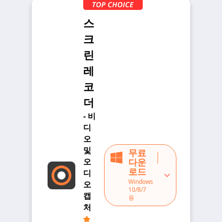
스
크
린
레
코
더
- 비
디
오
및
무료
오
다운
로드
디
Windows
오
10/8/7
캡
용
처