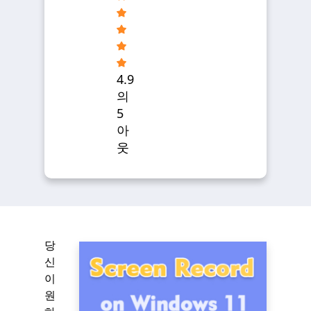
4.9
의
5
아
웃
당
신
이
원