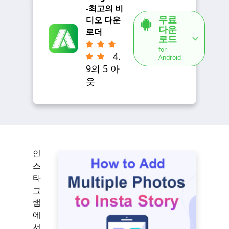
-최고의 비
무료
디오 다운
다운
로더
로드
for
4.
Android
9의 5 아
웃
인
스
타
그
램
에
서