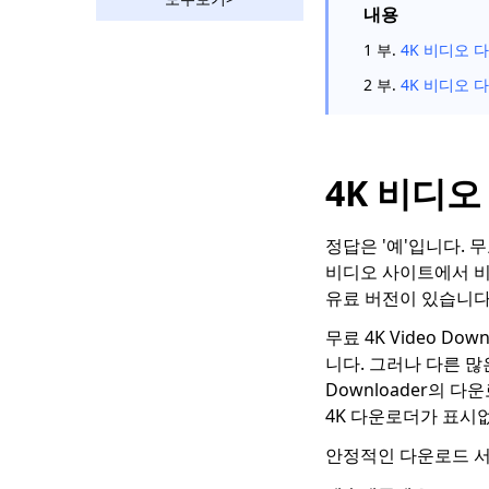
게 시청
내용
안드로이드 용 최고의
1 부.
4K 비디오 
4K 비디오 다운로더 [안
2 부.
4K 비디오 
전하고 쉬움]
4K 비디오 다운로드 | 4
단계로 2K 비디오 무료
다운로드
4K 비디
최고의 4K 비디오 컨버
터 | HD 비디오를 변환
정답은 '예'입니다. 무
하는 4 가지 방법
비디오 사이트에서 비
4K 비디오 다운로더에
유료 버전이 있습니다
대한 빠른 수정이 문제
무료 4K Video 
를 구문 분석 할 수 없음
니다. 그러나 다른 많은
4K 영화 다운로드 : 지
Downloader의 
금부터 무료 4K 영화 감
4K 다운로더가 표시
상!
안정적인 다운로드 서비