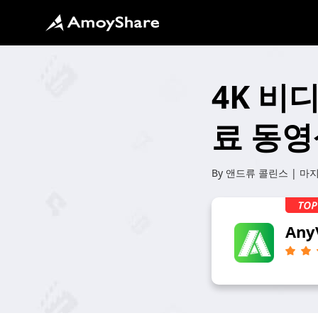
4K 비
료 동영
By
앤드류 콜린스
| 마
Any