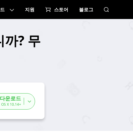
드
지원
스토어
블로그
까? 무
 다운로드
 OS X 10.14+