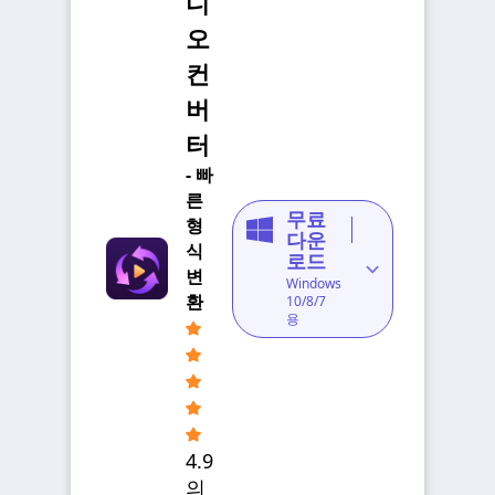
디
오
컨
버
터
- 빠
른
무료
형
다운
식
로드
변
Windows
환
10/8/7
용
4.9
의