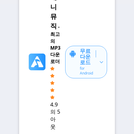
니
뮤
직
-
최고
의
MP3
무료
다운
다운
로더
로드
for
Android
4.9
의 5
아
웃