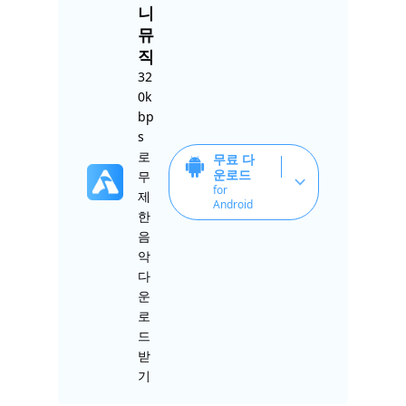
니
뮤
직
32
0k
bp
s
로
무료 다
운로드
무
for
제
Android
한
음
악
다
운
로
드
받
기