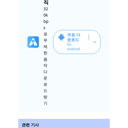
직
32
0k
bp
s
로
무료 다
운로드
무
for
제
Android
한
음
악
다
운
로
드
받
기
관련 기사