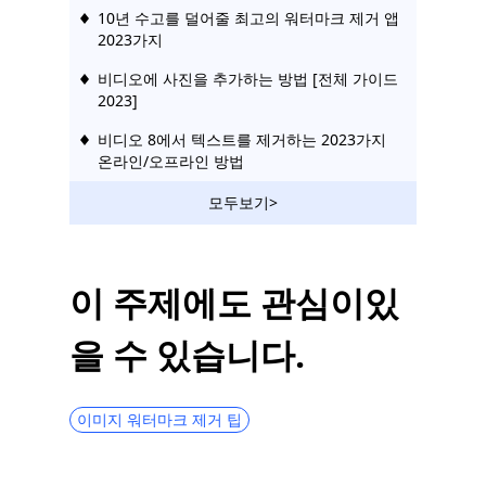
10년 수고를 덜어줄 최고의 워터마크 제거 앱
2023가지
비디오에 사진을 추가하는 방법 [전체 가이드
2023]
비디오 8에서 텍스트를 제거하는 2023가지
온라인/오프라인 방법
반디캠 워터마크 제거 방법 4가지 [무료 및
모두보기>
유료]
iPhone의 6가지 최고의 TikTok 워터마크 제
거기 [신뢰할 수 있는]
이 주제에도 관심이있
[8가지 검증된 방법] 블러 없이 비디오에서
을 수 있습니다.
워터마크 제거
TikTok 비디오를 Instagram 및 Facebook
2023에 공유하는 방법
이미지 워터마크 제거 팁
TikTok에 다시 게시하는 방법 [종합 가이드
2023]