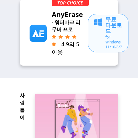
AnyErase
무료
- 워터마크 리
다운로
무버 프로
드
for
Windows
4.9의 5
11/10/8/7
아웃
사
람
들
이