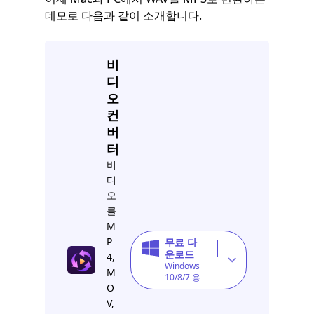
데모로 다음과 같이 소개합니다.
비
디
오
컨
버
터
비
디
오
를
M
P
무료 다
운로드
4,
Windows
M
10/8/7 용
O
V,