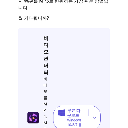
지 WAV를 MP3로 변환하는 가장 쉬운 방법입
니다.
뭘 기다립니까?
비
디
오
컨
버
터
비
디
오
를
M
P
무료 다
운로드
4,
Windows
M
10/8/7 용