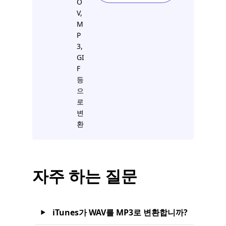
O
V,
M
P
3,
GI
F
등
으
로
변
환
자주 하는 질문
iTunes가 WAV를 MP3로 변환합니까?