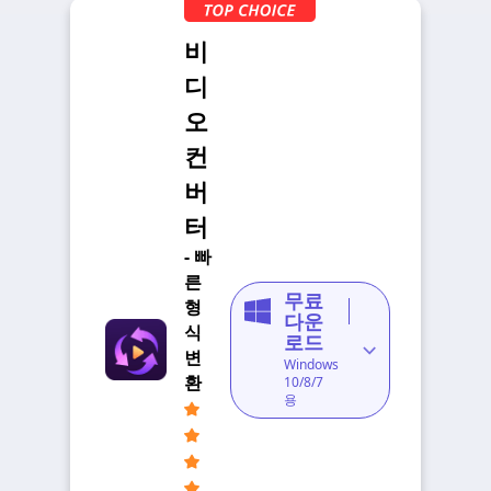
비
디
오
컨
버
터
- 빠
른
무료
형
다운
식
로드
변
Windows
환
10/8/7
용