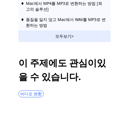
Mac에서 MP4를 MP3로 변환하는 방법 [최
고의 솔루션]
품질을 잃지 않고 Mac에서 WAV를 MP3로 변
환하는 방법
Windows Media Player에서 M4A를 MP3로
모두보기>
어떻게 변환합니까? [검증]
Mac 3에서 WMA를 MP2023로 변환 [단계별
자습서]
이 주제에도 관심이있
[5가지 주요 방법] iPhone에서 비디오에서
을 수 있습니다.
오디오를 추출하는 방법
모든 장치에서 최고의 MP10-MP4 변환기 3
가지 [2023]
비디오 변환