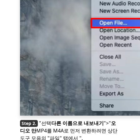
"선택
다른 이름으로 내보내기
">"
오
디오 만
MP4를 M4A로 먼저 변환하려면 상단
도구 모음의 "파일" 탭에서 ".