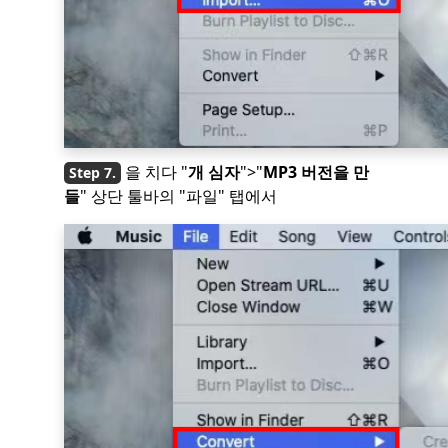
을 치다 "
개 심자
">"
MP3 버전을 만
들
" 상단 툴바의 "파일" 탭에서