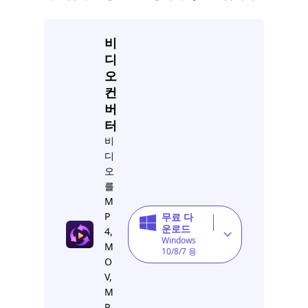
비
디
오
컨
버
터
비
디
오
를
M
P
무료 다
운로드
4,
Windows
M
10/8/7 용
O
V,
M
P