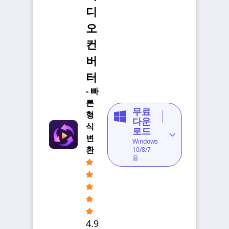
디
오
컨
버
터
- 빠
른
무료
형
다운
식
로드
변
Windows
환
10/8/7
용
4.9