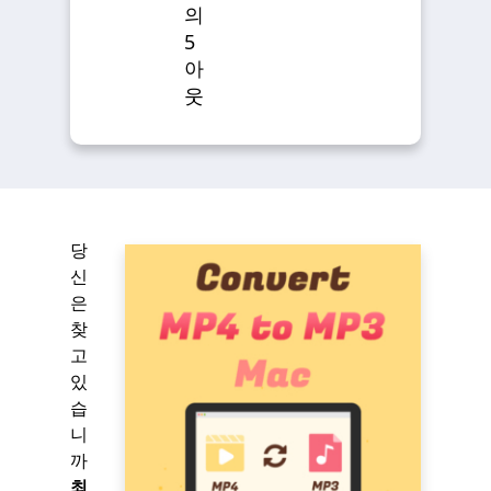
의
5
아
웃
당
신
은
찾
고
있
습
니
까
최