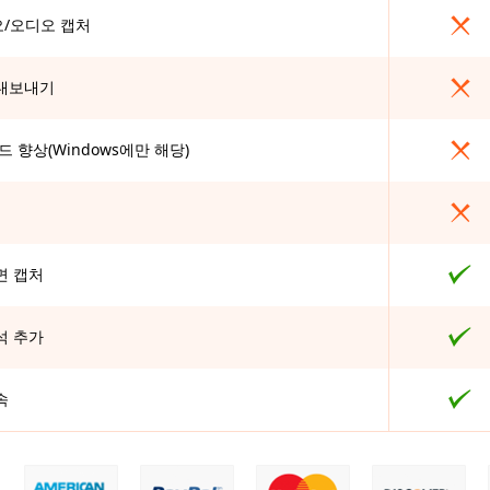
/오디오 캡처
내보내기
 향상(Windows에만 해당)
면 캡처
석 추가
속