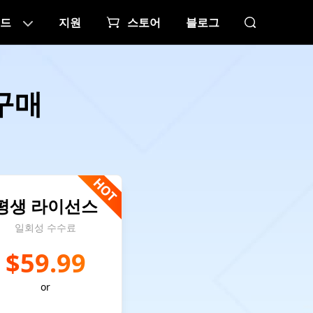
드
지원
스토어
블로그
 구매
평생 라이선스
일회성 수수료
$59.99
or