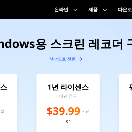
온라인
제품
다운로
ndows용 스크린 레코더
Mac으로 전환
센스
1년 라이센스
매년 청구
$39.99
 월
/ 년
or