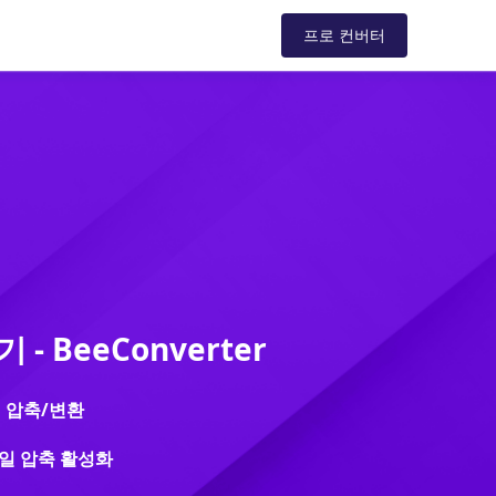
드
지원
스토어
블로그
프로 컨버터
- BeeConverter
일 압축/변환
파일 압축 활성화