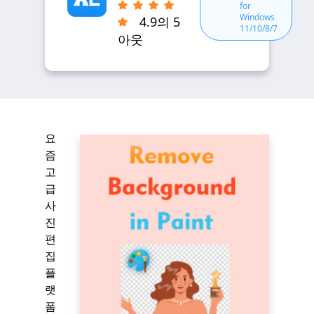
for
Windows
4.9의 5
11/10/8/7
아웃
요
즘
고
급
사
진
편
집
플
랫
폼