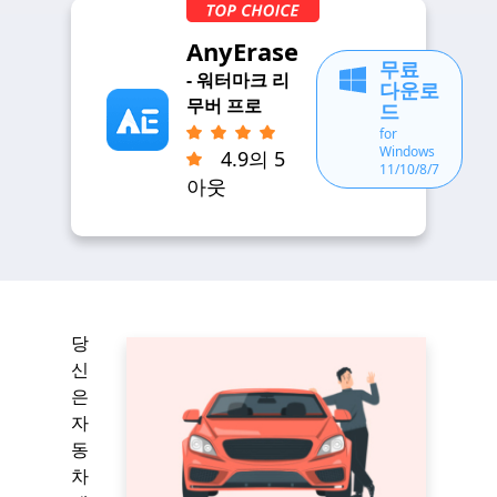
AnyErase
무료
- 워터마크 리
다운로
무버 프로
드
for
Windows
4.9의 5
11/10/8/7
아웃
당
신
은
자
동
차